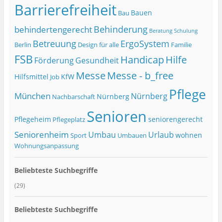
Barrierefreiheit
Bauen
Bau
Behinderung
behindertengerecht
Beratung Schulung
Betreuung
ErgoSystem
Berlin
Design für alle
Familie
FSB
Handicap
Hilfe
Förderung
Gesundheit
Messe
Messe - b_free
Hilfsmittel
KfW
Job
Pflege
München
Nürnberg
Nürnberg
Nachbarschaft
Senioren
Pflegeheim
seniorengerecht
Pflegeplatz
Seniorenheim
Umbau
Urlaub
wohnen
Sport
Umbauen
Wohnungsanpassung
Beliebteste Suchbegriffe
(29)
Beliebteste Suchbegriffe