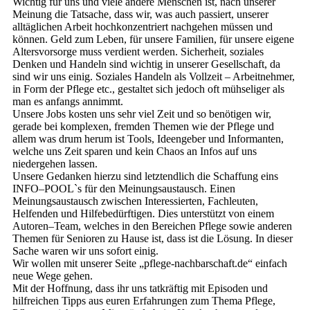
Wichtig für uns und viele andere Menschen ist, nach unserer
Meinung die Tatsache, dass wir, was auch passiert, unserer
alltäglichen Arbeit hochkonzentriert nachgehen müssen und
können. Geld zum Leben, für unsere Familien, für unsere eigene
Altersvorsorge muss verdient werden. Sicherheit, soziales
Denken und Handeln sind wichtig in unserer Gesellschaft, da
sind wir uns einig. Soziales Handeln als Vollzeit – Arbeitnehmer,
in Form der Pflege etc., gestaltet sich jedoch oft mühseliger als
man es anfangs annimmt.
Unsere Jobs kosten uns sehr viel Zeit und so benötigen wir,
gerade bei komplexen, fremden Themen wie der Pflege und
allem was drum herum ist Tools, Ideengeber und Informanten,
welche uns Zeit sparen und kein Chaos an Infos auf uns
niedergehen lassen.
Unsere Gedanken hierzu sind letztendlich die Schaffung eins
INFO–POOL`s für den Meinungsaustausch. Einen
Meinungsaustausch zwischen Interessierten, Fachleuten,
Helfenden und Hilfebedürftigen. Dies unterstützt von einem
Autoren–Team, welches in den Bereichen Pflege sowie anderen
Themen für Senioren zu Hause ist, dass ist die Lösung. In dieser
Sache waren wir uns sofort einig.
Wir wollen mit unserer Seite „pflege-nachbarschaft.de“ einfach
neue Wege gehen.
Mit der Hoffnung, dass ihr uns tatkräftig mit Episoden und
hilfreichen Tipps aus euren Erfahrungen zum Thema Pflege,