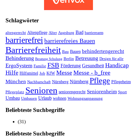
Schlagwörter
Bad
Altenpflege
altengerecht
Alter
Augsburg
barrierearm
barrierefrei
barrierefreies Bauen
Barrierefreiheit
behindertengerecht
Bauen
Bau
Behinderung
Betreuung
Berlin
Design für alle
Beratung Schulung
FSB
Handicap
ErgoSystem
Förderung
Gesundheit
Familie
Hilfe
Messe
Messe - b_free
Hilfsmittel
KfW
Job
Pflege
München
Nürnberg
Nürnberg
Pflegeheim
Nachbarschaft
Senioren
Seniorenheim
seniorengerecht
Pflegeplatz
Sport
Umbau
Urlaub
wohnen
Umbauen
Wohnungsanpassung
Beliebteste Suchbegriffe
(31)
Beliebteste Suchbegriffe