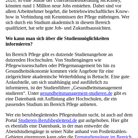
2020, so eine Studie der Unternehmensberatung McKinsey,
könnten rund 1 Million neue Jobs entstehen. Dabei sind vor
allem Arbeitnehmer begehrt, die betriebswirtschaftliches Know-
how in Verbindung mit Kenntnissen der Pflege mitbringen. Wer
sich durch ein Studium akademisch in diesem Bereich
qualifiziert, hat sehr gute Job- und Zukunftsaussichten.
Wo kann man sich über die Studienmöglichkeiten
informieren?
Im Bereich Pflege gibt es dutzende Studienangebote an
dutzenden Hochschulen. Von Studiengängen wie
Pflegewissenschaften oder Pflegemanagement bis hin zu
Gesundheitsökonomie kommen viele Angebote für eine
zielgerichtete akademische Weiterbildung in Betracht. Eine gute
Anlaufstelle, um sich unabhängig und ausführlich zu
informieren, ist der Studienführer „Gesundheitsmanagement
studieren“. Unter
gesundheitsmanagement-studieren.de
gibt es
eine Datenbank mit Auflistung aller Hochschulen, die ein
passendes Studium im Bereich Pflege anbieten.
Wer ein berufsbegleitendes Pflegestudium sucht, ist auch auf dem
Portal
Studieren-Berufsbegleitend.de
gut aufgehoben. Hier gibt
es ebenfalls eine Datenbank, in der man entweder die
Abendstudiengänge in seiner Nähe anhand von Postleitzahlen-
Gebieten eingrenzen kann oder die
Fernstudiengänge im Bereich