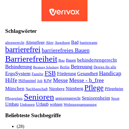
Schlagwörter
Bad
Altenpflege
altengerecht
Alter
Augsburg
barrierearm
barrierefrei
barrierefreies Bauen
Barrierefreiheit
behindertengerecht
Bauen
Bau
Behinderung
Betreuung
Berlin
Design für alle
Beratung Schulung
FSB
Handicap
ErgoSystem
Förderung
Gesundheit
Familie
Hilfe
Messe
Messe - b_free
Hilfsmittel
KfW
Job
Pflege
München
Nürnberg
Nürnberg
Pflegeheim
Nachbarschaft
Senioren
Seniorenheim
seniorengerecht
Pflegeplatz
Sport
Umbau
Urlaub
wohnen
Umbauen
Wohnungsanpassung
Beliebteste Suchbegriffe
(28)