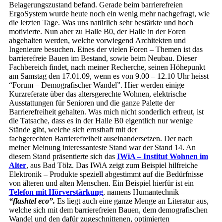
Belagerungszustand befand. Gerade beim barrierefreien
ErgoSystem wurde heute noch ein wenig mehr nachgefragt, wie
die letzten Tage. Was uns natürlich sehr bestärkte und hoch
motivierte. Nun aber zu Halle B0, der Halle in der Foren
abgehalten werden, welche vorwiegend Architekten und
Ingenieure besuchen. Eines der vielen Foren – Themen ist das
barrierefreie Bauen im Bestand, sowie beim Neubau. Dieser
Fachbereich findet, nach meiner Recherche, seinen Höhepunkt
am Samstag den 17.01.09, wenn es von 9.00 – 12.10 Uhr heisst
“Forum – Demografischer Wandel”. Hier werden einige
Kurzreferate über das altersgerechte Wohnen, elektrische
Ausstattungen für Senioren und die ganze Palette der
Barrierefreiheit gehalten. Was mich nicht sonderlich erfreut, ist
die Tatsache, dass es in der Halle B0 eigentlich nur wenige
Stände gibt, welche sich ernsthaft mit der
fachgerechten Barrierefreiheit auseinandersetzen. Der nach
meiner Meinung interessanteste Stand war der Stand 14. An
diesem Stand präsentierte sich das
IWiA – Institut Wohnen im
Alter
, aus Bad Tölz. Das IWiA zeigt zum Beispiel hilfreiche
Elektronik – Produkte speziell abgestimmt auf die Bedürfnisse
von älteren und alten Menschen. Ein Beispiel hierfür ist ein
Telefon mit Hörverstärkung
, namens Humantechnik –
“flashtel eco”.
Es liegt auch eine ganze Menge an Literatur aus,
welche sich mit dem barrierefreien Bauen, dem demografischen
Wandel und den dafür zugeschnittenen, optimierten