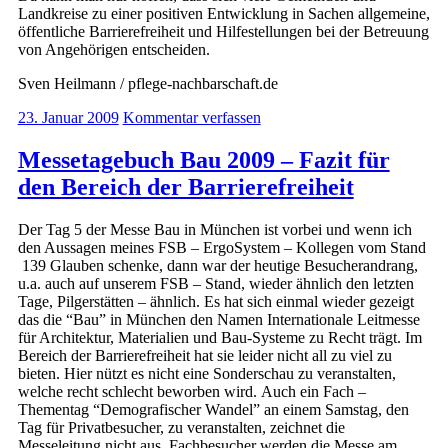
Landkreise zu einer positiven Entwicklung in Sachen allgemeine,
öffentliche Barrierefreiheit und Hilfestellungen bei der Betreuung
von Angehörigen entscheiden.
Sven Heilmann / pflege-nachbarschaft.de
23. Januar 2009
Kommentar verfassen
Messetagebuch Bau 2009 – Fazit für
den Bereich der Barrierefreiheit
Der Tag 5 der Messe Bau in München ist vorbei und wenn ich
den Aussagen meines FSB – ErgoSystem – Kollegen vom Stand
139 Glauben schenke, dann war der heutige Besucherandrang,
u.a. auch auf unserem FSB – Stand, wieder ähnlich den letzten
Tage, Pilgerstätten – ähnlich. Es hat sich einmal wieder gezeigt
das die “Bau” in München den Namen Internationale Leitmesse
für Architektur, Materialien und Bau-Systeme zu Recht trägt. Im
Bereich der Barrierefreiheit hat sie leider nicht all zu viel zu
bieten. Hier nützt es nicht eine Sonderschau zu veranstalten,
welche recht schlecht beworben wird. Auch ein Fach –
Thementag “Demografischer Wandel” an einem Samstag, den
Tag für Privatbesucher, zu veranstalten, zeichnet die
Messeleitung nicht aus. Fachbesucher werden die Messe am