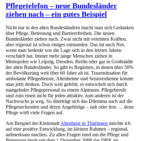
Pflegetelefon – neue Bundesländer
ziehen nach – ein gutes Beispiel
Nicht nur in den alten Bundesländern macht man sich Gedanken
über Pflege, Betreuung und Barrierefreiheit. Die neuen
Bundesländer ziehen nach. Zwar nicht mit vereinten Kräften,
aber regional ist schon einiges entstanden. Das tut auch Not,
wenn man bedenkt wie die Lage sich in den letzten Jahren
verschärft hat. Immer mehr junge Menschen ziehen in
Metropolen wie Leipzig, Dresden, Berlin oder gar in Großstädte
der alten Bundesländer. So gibt es Regionen, in denen über 50%
der Bevölkerung weit über 60 Jahre alt ist. Traumsituation für
ambulante Pflegedienste, Altenheime und Seniorenheime könnte
man jetzt denken. Doch weit gefehlt, es entwickelt sich durch
mangelndes Pflegepersonal zu einem Alptraum. Pflegeberufe
sind zum einen nicht für jeden attraktiv, zum anderen ist der
Nachwuchs ja weg. So überträgt sich das Dilemma auch auf die
Pflegesuchenden und deren Angehörige – nah oder fern … denn
Pflege wirft viele Fragen auf.
Am Beispiel der Kleinstadt
Altenburg in Thüringen
möchte ich
auf eine positive Entwicklung, im kleinen Rahmen – regional,
aufmerksam machen. Zu allen Fragen rund um die Pflege und
Betreuung berät seit dem 1.Dezember 2008 das DRK im