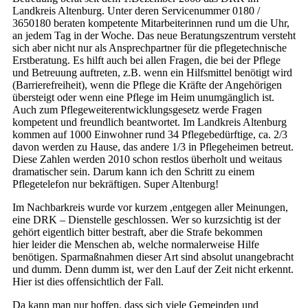
Landkreis Altenburg. Unter deren Servicenummer 0180 /
3650180 beraten kompetente Mitarbeiterinnen rund um die Uhr,
an jedem Tag in der Woche. Das neue Beratungszentrum versteht
sich aber nicht nur als Ansprechpartner für die pflegetechnische
Erstberatung. Es hilft auch bei allen Fragen, die bei der Pflege
und Betreuung auftreten, z.B. wenn ein Hilfsmittel benötigt wird
(Barrierefreiheit), wenn die Pflege die Kräfte der Angehörigen
übersteigt oder wenn eine Pflege im Heim unumgänglich ist.
Auch zum Pflegeweiterentwicklungsgesetz werde Fragen
kompetent und freundlich beantwortet. Im Landkreis Altenburg
kommen auf 1000 Einwohner rund 34 Pflegebedürftige, ca. 2/3
davon werden zu Hause, das andere 1/3 in Pflegeheimen betreut.
Diese Zahlen werden 2010 schon restlos überholt und weitaus
dramatischer sein. Darum kann ich den Schritt zu einem
Pflegetelefon nur bekräftigen. Super Altenburg!
Im Nachbarkreis wurde vor kurzem ,entgegen aller Meinungen,
eine DRK – Dienstelle geschlossen. Wer so kurzsichtig ist der
gehört eigentlich bitter bestraft, aber die Strafe bekommen
hier leider die Menschen ab, welche normalerweise Hilfe
benötigen. Sparmaßnahmen dieser Art sind absolut unangebracht
und dumm. Denn dumm ist, wer den Lauf der Zeit nicht erkennt.
Hier ist dies offensichtlich der Fall.
Da kann man nur hoffen, dass sich viele Gemeinden und