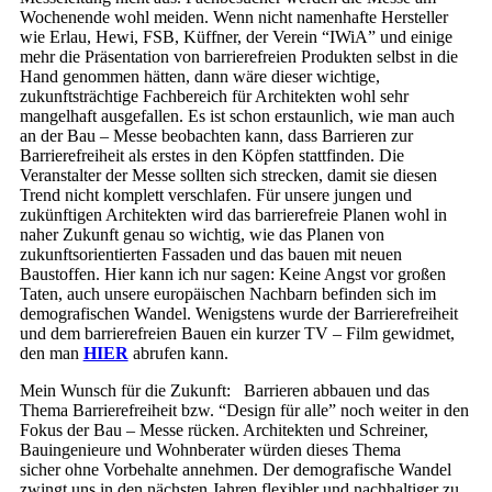
Wochenende wohl meiden. Wenn nicht namenhafte Hersteller
wie Erlau, Hewi, FSB, Küffner, der Verein “IWiA” und einige
mehr die Präsentation von barrierefreien Produkten selbst in die
Hand genommen hätten, dann wäre dieser wichtige,
zukunftsträchtige Fachbereich für Architekten wohl sehr
mangelhaft ausgefallen. Es ist schon erstaunlich, wie man auch
an der Bau – Messe beobachten kann, dass Barrieren zur
Barrierefreiheit als erstes in den Köpfen stattfinden. Die
Veranstalter der Messe sollten sich strecken, damit sie diesen
Trend nicht komplett verschlafen. Für unsere jungen und
zukünftigen Architekten wird das barrierefreie Planen wohl in
naher Zukunft genau so wichtig, wie das Planen von
zukunftsorientierten Fassaden und das bauen mit neuen
Baustoffen. Hier kann ich nur sagen: Keine Angst vor großen
Taten, auch unsere europäischen Nachbarn befinden sich im
demografischen Wandel. Wenigstens wurde der Barrierefreiheit
und dem barrierefreien Bauen ein kurzer TV – Film gewidmet,
den man
HIER
abrufen kann.
Mein Wunsch für die Zukunft: Barrieren abbauen und das
Thema Barrierefreiheit bzw. “Design für alle” noch weiter in den
Fokus der Bau – Messe rücken. Architekten und Schreiner,
Bauingenieure und Wohnberater würden dieses Thema
sicher ohne Vorbehalte annehmen. Der demografische Wandel
zwingt uns in den nächsten Jahren flexibler und nachhaltiger zu