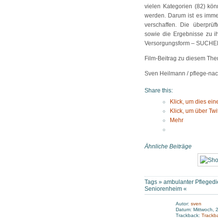
vielen Kategorien (82) k
werden. Darum ist es immer
verschaffen. Die überprü
sowie die Ergebnisse zu i
Versorgungsform – SUCHEN
Film-Beitrag zu diesem Th
Sven Heilmann / pflege-nac
Share this:
Klick, um dies ei
Klick, um über Twi
Mehr
Ähnliche Beiträge
Tags »
ambulanter Pflegedi
Seniorenheim
«
Autor:
sven
Datum: Mittwoch, 
Trackback:
Trackb