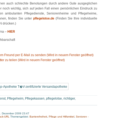
önnen auch schlechte Benotungen durch andere Gute ausgeglichen
 noch wichtig, sich auf jeden Fall einen persönlichen Eindruck zu
ften ambulanten Pflegedienste, Seniorenheime und Pflegeheime,
hnen, finden Sie unter
pflegelotse.de
(Finden Sie Ihre individuelle
 drücken.)
ema –
HIER
hbarschaft
nem Freund per E-Mail zu senden (Wird in neuem Fenster geöffnet)
tter zu teilen (Wird in neuem Fenster geöffnet)
enst
,
Pflegeheim
,
Pflegekassen
,
pflegelotse
,
richtiger
,
2. Dezember 2009 23:47
ack-URL
Themengebiet:
Barrierefreiheit
,
Pflege und Hilfsmittel
,
Senioren -