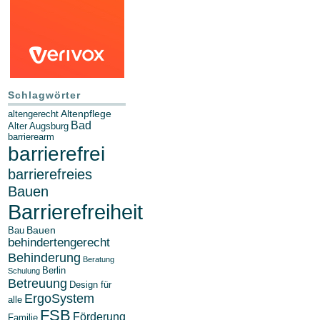
Schlagwörter
Altenpflege
altengerecht
Bad
Alter
Augsburg
barrierearm
barrierefrei
barrierefreies
Bauen
Barrierefreiheit
Bauen
Bau
behindertengerecht
Behinderung
Beratung
Berlin
Schulung
Betreuung
Design für
ErgoSystem
alle
FSB
Förderung
Familie