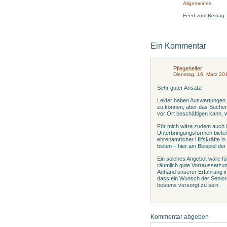
Allgemeines
Feed zum Beitrag
Ein Kommentar
Pflegehelfer
Dienstag, 16. März 20
Sehr guter Ansatz!
Leider haben Auswertungen un
zu können, aber das Suchen 
vor Ort beschäftigen kann, w
Für mich wäre zudem auch in
Unterbringungsformen bieten.
ehrenamtlicher Hilfskräfte i
bieten – hier am Beispiel der
Ein solches Angebot wäre für
räumlich gute Vorraussetzu
Anhand unserer Erfahrung in 
dass ein Wunsch der Seniore
bestens versorgt zu sein.
Kommentar abgeben