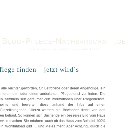
Blog-Pflege-Nachbarschaft.de
Den besten Blog schreibt das wahre Leben
flege finden – jetzt wird`s
Falle leichter geworden, für Betroffene oder deren Angehörige, ein
niorenheim oder einen ambulanten Pflegedienst zu finden. Die
sen sammeln seit geraumer Zeit Informationen über Pflegedienste,
nheime und bewerten diese anhand der Infos auf einen
Einzelkategorien. Hierzu werden die Bewohner direkt von den
ssen befragt. So können sich Suchende ein besseres Bild vom Haus
rvice machen. Sie erfahren auch ob das Haus zum Beispiel 100%
 ein Wohlfühlbad gibt … und vieles mehr. Aber Achtung, durch die