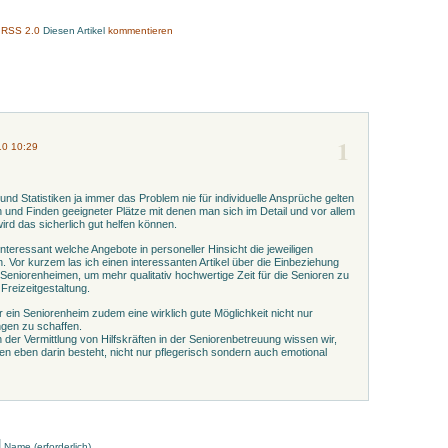
:
RSS 2.0
Diesen Artikel
kommentieren
1
10 10:29
d Statistiken ja immer das Problem nie für individuelle Ansprüche gelten
und Finden geeigneter Plätze mit denen man sich im Detail und vor allem
ird das sicherlich gut helfen können.
teressant welche Angebote in personeller Hinsicht die jeweiligen
 Vor kurzem las ich einen interessanten Artikel über die Einbeziehung
n Seniorenheimen, um mehr qualitativ hochwertige Zeit für die Senioren zu
 Freizeitgestaltung.
 ein Seniorenheim zudem eine wirklich gute Möglichkeit nicht nur
ngen zu schaffen.
der Vermittlung von Hilfskräften in der Seniorenbetreuung wissen wir,
n eben darin besteht, nicht nur pflegerisch sondern auch emotional
Name (erforderlich)