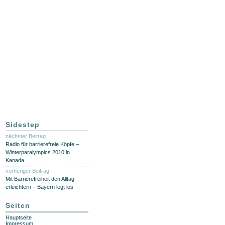
Sidestep
nächster Beitrag
Radio für barrierefreie Köpfe –
Winterparalympics 2010 in
Kanada
vorheriger Beitrag
Mit Barrierefreiheit den Alltag
erleichtern – Bayern legt los
Seiten
Hauptseite
Impressum