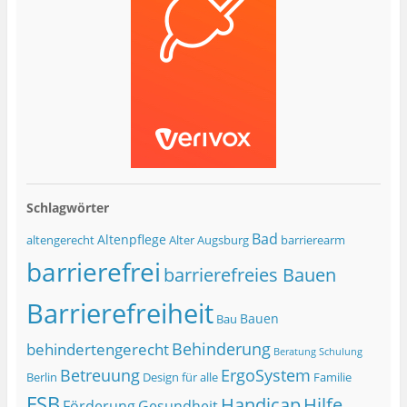
Schlagwörter
Bad
Altenpflege
altengerecht
Alter
Augsburg
barrierearm
barrierefrei
barrierefreies Bauen
Barrierefreiheit
Bauen
Bau
Behinderung
behindertengerecht
Beratung Schulung
Betreuung
ErgoSystem
Berlin
Design für alle
Familie
FSB
Handicap
Hilfe
Förderung
Gesundheit