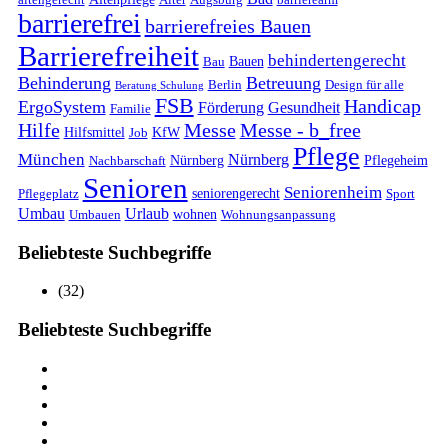
barrierefrei
barrierefreies Bauen
Barrierefreiheit
behindertengerecht
Bauen
Bau
Behinderung
Betreuung
Berlin
Design für alle
Beratung Schulung
FSB
Handicap
ErgoSystem
Förderung
Gesundheit
Familie
Hilfe
Messe
Messe - b_free
Hilfsmittel
KfW
Job
Pflege
München
Nürnberg
Nürnberg
Pflegeheim
Nachbarschaft
Senioren
Seniorenheim
seniorengerecht
Pflegeplatz
Sport
Umbau
Urlaub
wohnen
Umbauen
Wohnungsanpassung
Beliebteste Suchbegriffe
(32)
Beliebteste Suchbegriffe