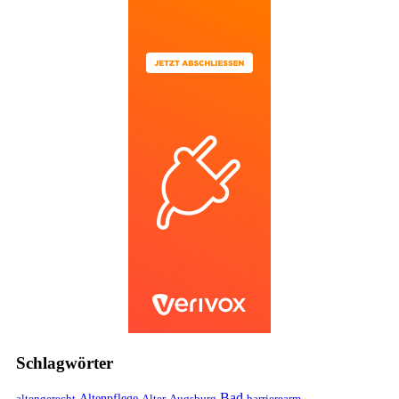
Schlagwörter
Bad
Altenpflege
altengerecht
Alter
Augsburg
barrierearm